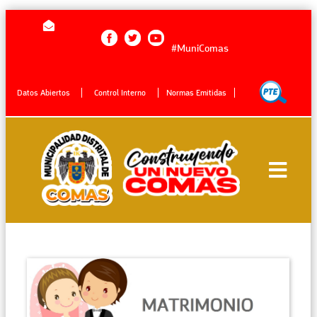
#MuniComas
Datos Abiertos
Control Interno
Normas Emitidas