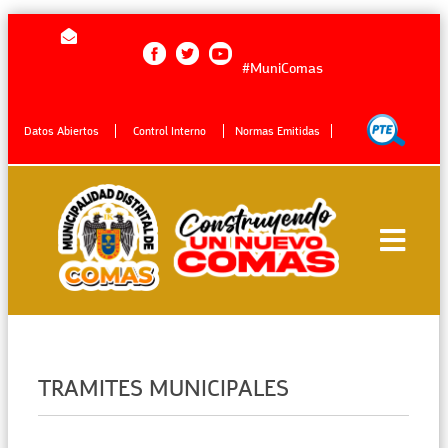
#MuniComas
Datos Abiertos
Control Interno
Normas Emitidas
TRAMITES MUNICIPALES