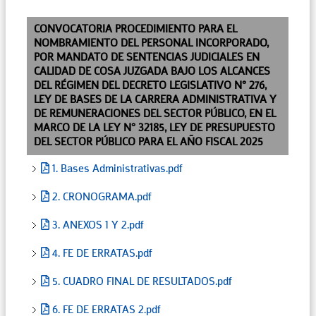
CONVOCATORIA PROCEDIMIENTO PARA EL
NOMBRAMIENTO DEL PERSONAL INCORPORADO,
POR MANDATO DE SENTENCIAS JUDICIALES EN
CALIDAD DE COSA JUZGADA BAJO LOS ALCANCES
DEL RÉGIMEN DEL DECRETO LEGISLATIVO N° 276,
LEY DE BASES DE LA CARRERA ADMINISTRATIVA Y
DE REMUNERACIONES DEL SECTOR PÚBLICO, EN EL
MARCO DE LA LEY N° 32185, LEY DE PRESUPUESTO
DEL SECTOR PÚBLICO PARA EL AÑO FISCAL 2025
1. Bases Administrativas.pdf
2. CRONOGRAMA.pdf
3. ANEXOS 1 Y 2.pdf
4. FE DE ERRATAS.pdf
5. CUADRO FINAL DE RESULTADOS.pdf
6. FE DE ERRATAS 2.pdf