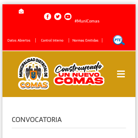
#MuniComas
Datos Abiertos
Control Interno
Normas Emitidas
CONVOCATORIA