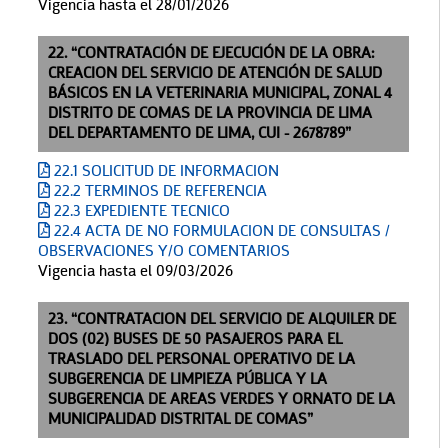
Vigencia hasta el 28/01/2026
22. “CONTRATACIÓN DE EJECUCIÓN DE LA OBRA:
CREACION DEL SERVICIO DE ATENCIÓN DE SALUD
BÁSICOS EN LA VETERINARIA MUNICIPAL, ZONAL 4
DISTRITO DE COMAS DE LA PROVINCIA DE LIMA
DEL DEPARTAMENTO DE LIMA, CUI - 2678789”
22.1 SOLICITUD DE INFORMACION
22.2 TERMINOS DE REFERENCIA
22.3 EXPEDIENTE TECNICO
22.4 ACTA DE NO FORMULACION DE CONSULTAS /
OBSERVACIONES Y/O COMENTARIOS
Vigencia hasta el 09/03/2026
23. “CONTRATACION DEL SERVICIO DE ALQUILER DE
DOS (02) BUSES DE 50 PASAJEROS PARA EL
TRASLADO DEL PERSONAL OPERATIVO DE LA
SUBGERENCIA DE LIMPIEZA PÚBLICA Y LA
SUBGERENCIA DE AREAS VERDES Y ORNATO DE LA
MUNICIPALIDAD DISTRITAL DE COMAS”