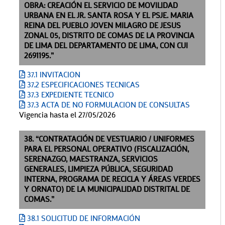
OBRA: CREACIÓN EL SERVICIO DE MOVILIDAD
URBANA EN EL JR. SANTA ROSA Y EL PSJE. MARIA
REINA DEL PUEBLO JOVEN MILAGRO DE JESUS
ZONAL 05, DISTRITO DE COMAS DE LA PROVINCIA
DE LIMA DEL DEPARTAMENTO DE LIMA, CON CUI
2691195.”
37.1 INVITACION
37.2 ESPECIFICACIONES TECNICAS
37.3 EXPEDIENTE TECNICO
37.3 ACTA DE NO FORMULACION DE CONSULTAS
Vigencia hasta el 27/05/2026
38. “CONTRATACIÓN DE VESTUARIO / UNIFORMES
PARA EL PERSONAL OPERATIVO (FISCALIZACIÓN,
SERENAZGO, MAESTRANZA, SERVICIOS
GENERALES, LIMPIEZA PÚBLICA, SEGURIDAD
INTERNA, PROGRAMA DE RECICLA Y ÁREAS VERDES
Y ORNATO) DE LA MUNICIPALIDAD DISTRITAL DE
COMAS.”
38.1 SOLICITUD DE INFORMACIÓN