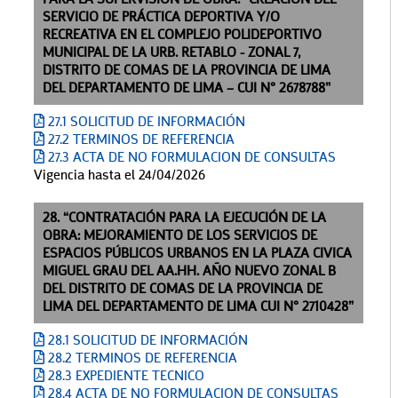
SERVICIO DE PRÁCTICA DEPORTIVA Y/O
RECREATIVA EN EL COMPLEJO POLIDEPORTIVO
MUNICIPAL DE LA URB. RETABLO - ZONAL 7,
DISTRITO DE COMAS DE LA PROVINCIA DE LIMA
DEL DEPARTAMENTO DE LIMA – CUI N° 2678788”
27.1 SOLICITUD DE INFORMACIÓN
27.2 TERMINOS DE REFERENCIA
27.3 ACTA DE NO FORMULACION DE CONSULTAS
Vigencia hasta el 24/04/2026
28. “CONTRATACIÓN PARA LA EJECUCIÓN DE LA
OBRA: MEJORAMIENTO DE LOS SERVICIOS DE
ESPACIOS PÚBLICOS URBANOS EN LA PLAZA CIVICA
MIGUEL GRAU DEL AA.HH. AÑO NUEVO ZONAL B
DEL DISTRITO DE COMAS DE LA PROVINCIA DE
LIMA DEL DEPARTAMENTO DE LIMA CUI N° 2710428”
28.1 SOLICITUD DE INFORMACIÓN
28.2 TERMINOS DE REFERENCIA
28.3 EXPEDIENTE TECNICO
28.4 ACTA DE NO FORMULACION DE CONSULTAS