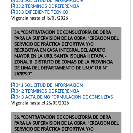
33.1 SOLICITUD DE INFORMACIÓN
33.2 TERMINOS DE REFERENCIA
33.3 EXPEDIENTE TECNICO
Vigencia hasta el 15/05/2026
34. “CONTRATACIÓN DE CONSULTORÍA DE OBRA
PARA LA SUPERVISION DE LA OBRA: “CREACION DEL
SERVICIO DE PRÁCTICA DEPORTIVA Y/O
RECREATIVA EN CASA INTEGRAL DEL ADULTO
MAYOR EN LA URB. SANTA ISOLINA II ETAPA -
ZONAL 11, DISTRITO DE COMAS DE LA PROVINCIA
DE LIMA DEL DEPARTAMENTO DE LIMA” CUI N°
2678790”
34.1 SOLICITUD DE INFORMACIÓN
34.2 TERMINOS DE REFERENCIA
34.3 ACTA DE NO FORMULACION DE CONSULTAS
Vigencia hasta el 25/05/2026
35. “CONTRATACIÓN DE CONSULTORÍA DE OBRA
PARA LA SUPERVISION DE LA OBRA: “CREACION DEL
SERVICIO DE PRÁCTICA DEPORTIVA Y/O