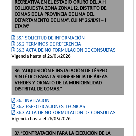
RECREATIVA EN EL ESTADIO ORURO DEL A.H
COLLIQUE 5TA ZONA ZONAL 12, DISTRITO DE
COMAS DE LA PROVINCIA DE LIMA DEL
DEPARTAMENTO DE LIMA”. CUI N° 2678791 – I
ETAPA”
35.1 SOLICITUD DE INFORMACIÓN
35.2 TERMINOS DE REFERENCIA
35.3 ACTA DE NO FORMULACION DE CONSULTAS
Vigencia hasta el 25/05/2026
36. “ADQUISICIÓN E INSTALACIÓN DE CÉSPED
SINTÉTICO PARA LA SUBGERENCIA DE ÁREAS
VERDES Y ORNATO DE LA MUNICIPALIDAD
DISTRITAL DE COMAS.”
36.1 INVITACION
36.2 ESPECIFICACIONES TECNICAS
36.3 ACTA DE NO FORMULACION DE CONSULTAS
Vigencia hasta el 26/05/2026
37. “CONTRATACIÓN PARA LA EJECUCIÓN DE LA