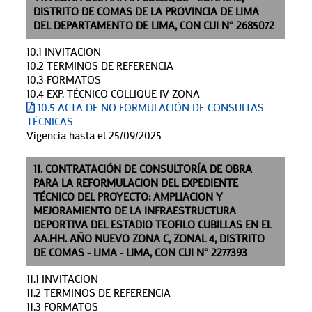
DISTRITO DE COMAS DE LA PROVINCIA DE LIMA
DEL DEPARTAMENTO DE LIMA, CON CUI N° 2685072
10.1 INVITACION
10.2 TERMINOS DE REFERENCIA
10.3 FORMATOS
10.4 EXP. TÉCNICO COLLIQUE IV ZONA
10.5 ACTA DE NO FORMULACIÓN DE CONSULTAS
TÉCNICAS
Vigencia hasta el 25/09/2025
11. CONTRATACIÓN DE CONSULTORÍA DE OBRA
PARA LA REFORMULACION DEL EXPEDIENTE
TÉCNICO DEL PROYECTO: AMPLIACION Y
MEJORAMIENTO DE LA INFRAESTRUCTURA
DEPORTIVA DEL ESTADIO TEOFILO CUBILLAS EN EL
AA.HH. AÑO NUEVO ZONA C, ZONAL 4, DISTRITO
DE COMAS - LIMA - LIMA, CON CUI N° 2277393
11.1 INVITACION
11.2 TERMINOS DE REFERENCIA
11.3 FORMATOS