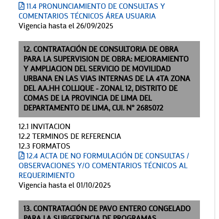
11.4 PRONUNCIAMIENTO DE CONSULTAS Y
COMENTARIOS TÉCNICOS ÁREA USUARIA
Vigencia hasta el 26/09/2025
12. CONTRATACIÓN DE CONSULTORIA DE OBRA
PARA LA SUPERVISION DE OBRA: MEJORAMIENTO
Y AMPLIACION DEL SERVICIO DE MOVILIDAD
URBANA EN LAS VIAS INTERNAS DE LA 4TA ZONA
DEL AA.HH COLLIQUE - ZONAL 12, DISTRITO DE
COMAS DE LA PROVINCIA DE LIMA DEL
DEPARTAMENTO DE LIMA, CUI. N° 2685072
12.1 INVITACION
12.2 TERMINOS DE REFERENCIA
12.3 FORMATOS
12.4 ACTA DE NO FORMULACIÓN DE CONSULTAS /
OBSERVACIONES Y/O COMENTARIOS TÉCNICOS AL
REQUERIMIENTO
Vigencia hasta el 01/10/2025
13. CONTRATACIÓN DE PAVO ENTERO CONGELADO
PARA LA SUBGERENCIA DE PROGRAMAS