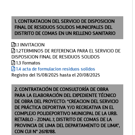
1. CONTRATACION DEL SERVICIO DE DISPOSICION
FINAL DE RESIDUOS SOLIDOS MUNICIPALES DEL
DISTRITO DE COMAS EN UN RELLENO SANITARIO
1.1 INVITACION
1.2TERMINOS DE REFERENCIA PARA EL SERVICIO DE
DISPOSICION FINAL DE RESIDUOS SOLIDOS
1.3 Formatos
1.4 acta de formulacion residuos solidos
Registro del 15/08/2025 hasta el 20/08/2025
2. CONTRATACIÓN DE CONSULTORÍA DE OBRA
PARA LA ELABORACIÓN DEL EXPEDIENTE TÉCNICO
DE OBRA DEL PROYECTO: “CREACION DEL SERVICIO
DE PRÁCTICA DEPORTIVA Y/O RECREATIVA EN EL
COMPLEJO POLIDEPORTIVO MUNICIPAL DE LA URB.
RETABLO - ZONAL 7, DISTRITO DE COMAS DE LA
PROVINCIA DE LIMA DEL DEPARTAMENTO DE LIMA”,
CON CUI N° 2678788.