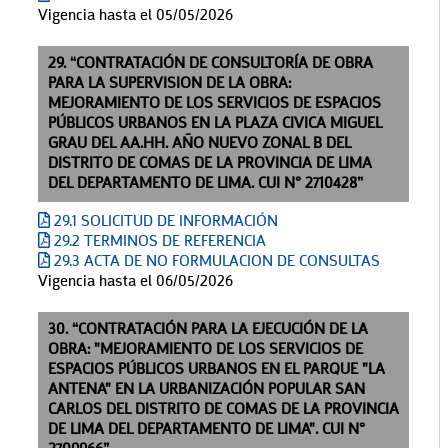
Vigencia hasta el 05/05/2026
29. “CONTRATACIÓN DE CONSULTORÍA DE OBRA
PARA LA SUPERVISION DE LA OBRA:
MEJORAMIENTO DE LOS SERVICIOS DE ESPACIOS
PÚBLICOS URBANOS EN LA PLAZA CIVICA MIGUEL
GRAU DEL AA.HH. AÑO NUEVO ZONAL B DEL
DISTRITO DE COMAS DE LA PROVINCIA DE LIMA
DEL DEPARTAMENTO DE LIMA. CUI N° 2710428”
29.1 SOLICITUD DE INFORMACIÓN
29.2 TERMINOS DE REFERENCIA
29.3 ACTA DE NO FORMULACION DE CONSULTAS
Vigencia hasta el 06/05/2026
30. “CONTRATACIÓN PARA LA EJECUCIÓN DE LA
OBRA: "MEJORAMIENTO DE LOS SERVICIOS DE
ESPACIOS PÚBLICOS URBANOS EN EL PARQUE "LA
ANTENA" EN LA URBANIZACIÓN POPULAR SAN
CARLOS DEL DISTRITO DE COMAS DE LA PROVINCIA
DE LIMA DEL DEPARTAMENTO DE LIMA". CUI N°