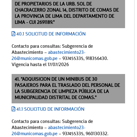
DE PROPIETARIOS DE LA URB. SOL DE
CHACRACERRO ZONAL 14, DISTRITO DE COMAS DE
LA PROVINCIA DE LIMA DEL DEPARTAMENTO DE
LIMA - CUI 2691189."
40.1 SOLICITUD DE INFORMACIÓN
Contacto para consultas: Subgerencia de
Abastecimiento –
abastecimiento23-
26@municomas.gob.pe
– 937455335, 918356430.
Vigencia hasta el 17/07/2026
41. "ADQUISICION DE UN MINIBUS DE 30
PASAJEROS PARA EL TRASLADO DEL PERSONAL DE
LA SUBGERENCIA DE LIMPIEZA PÚBLICA DE LA
MUNICIPALIDAD DISTRITAL DE COMAS."
41.1 SOLICITUD DE INFORMACIÓN
Contacto para consultas: Subgerencia de
Abastecimiento –
abastecimiento23-
26@municomas.gob.pe
– 937455335, 960130332.