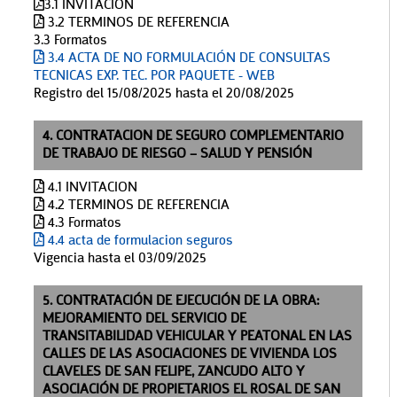
3.1 INVITACION
3.2 TERMINOS DE REFERENCIA
3.3 Formatos
3.4 ACTA DE NO FORMULACIÓN DE CONSULTAS
TECNICAS EXP. TEC. POR PAQUETE - WEB
Registro del 15/08/2025 hasta el 20/08/2025
4. CONTRATACION DE SEGURO COMPLEMENTARIO
DE TRABAJO DE RIESGO – SALUD Y PENSIÓN
4.1 INVITACION
4.2 TERMINOS DE REFERENCIA
4.3 Formatos
4.4 acta de formulacion seguros
Vigencia hasta el 03/09/2025
5. CONTRATACIÓN DE EJECUCIÓN DE LA OBRA:
MEJORAMIENTO DEL SERVICIO DE
TRANSITABILIDAD VEHICULAR Y PEATONAL EN LAS
CALLES DE LAS ASOCIACIONES DE VIVIENDA LOS
CLAVELES DE SAN FELIPE, ZANCUDO ALTO Y
ASOCIACIÓN DE PROPIETARIOS EL ROSAL DE SAN