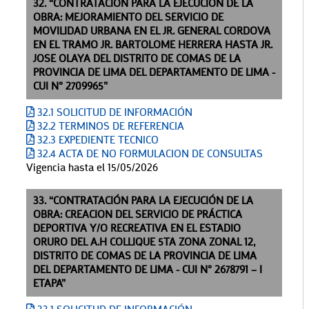
32. “CONTRATACIÓN PARA LA EJECUCIÓN DE LA
OBRA: MEJORAMIENTO DEL SERVICIO DE
MOVILIDAD URBANA EN EL JR. GENERAL CORDOVA
EN EL TRAMO JR. BARTOLOME HERRERA HASTA JR.
JOSE OLAYA DEL DISTRITO DE COMAS DE LA
PROVINCIA DE LIMA DEL DEPARTAMENTO DE LIMA -
CUI N° 2709965”
32.1 SOLICITUD DE INFORMACIÓN
32.2 TERMINOS DE REFERENCIA
32.3 EXPEDIENTE TECNICO
32.4 ACTA DE NO FORMULACION DE CONSULTAS
Vigencia hasta el 15/05/2026
33. “CONTRATACIÓN PARA LA EJECUCIÓN DE LA
OBRA: CREACION DEL SERVICIO DE PRÁCTICA
DEPORTIVA Y/O RECREATIVA EN EL ESTADIO
ORURO DEL A.H COLLIQUE 5TA ZONA ZONAL 12,
DISTRITO DE COMAS DE LA PROVINCIA DE LIMA
DEL DEPARTAMENTO DE LIMA - CUI N° 2678791 – I
ETAPA”