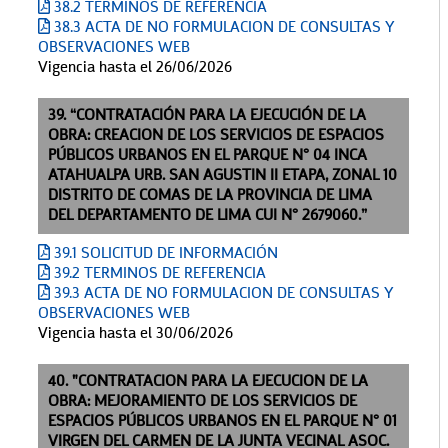
38.2 TERMINOS DE REFERENCIA
38.3 ACTA DE NO FORMULACION DE CONSULTAS Y
OBSERVACIONES WEB
Vigencia hasta el 26/06/2026
39. “CONTRATACIÓN PARA LA EJECUCIÓN DE LA
OBRA: CREACION DE LOS SERVICIOS DE ESPACIOS
PÚBLICOS URBANOS EN EL PARQUE N° 04 INCA
ATAHUALPA URB. SAN AGUSTIN II ETAPA, ZONAL 10
DISTRITO DE COMAS DE LA PROVINCIA DE LIMA
DEL DEPARTAMENTO DE LIMA CUI N° 2679060.”
39.1 SOLICITUD DE INFORMACIÓN
39.2 TERMINOS DE REFERENCIA
39.3 ACTA DE NO FORMULACION DE CONSULTAS Y
OBSERVACIONES WEB
Vigencia hasta el 30/06/2026
40. "CONTRATACION PARA LA EJECUCION DE LA
OBRA: MEJORAMIENTO DE LOS SERVICIOS DE
ESPACIOS PÚBLICOS URBANOS EN EL PARQUE N° 01
VIRGEN DEL CARMEN DE LA JUNTA VECINAL ASOC.