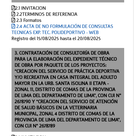
2.1 INVITACION
2.2TERMINOS DE REFERENCIA
2.3 Formatos
2.4 ACTA DE NO FORMULACIÓN DE CONSULTAS
TECNICAS EXP. TEC. POLIDEPORTIVO - WEB
Registro del 15/08/2025 hasta el 20/08/2025
3. CONTRATACIÓN DE CONSULTORÍA DE OBRA
PARA LA ELABORACIÓN DEL EXPEDIENTE TÉCNICO
DE OBRA POR PAQUETE DE LOS PROYECTOS:
“CREACION DEL SERVICIO DE PRÁCTICA DEPORTIVA
Y/O RECREATIVA EN CASA INTEGRAL DEL ADULTO
MAYOR EN LA URB. SANTA ISOLINA II ETAPA -
ZONAL 11, DISTRITO DE COMAS DE LA PROVINCIA
DE LIMA DEL DEPARTAMENTO DE LIMA”, CON CUI N°
2678790 Y “CREACION DEL SERVICIO DE ATENCIÓN
DE SALUD BÁSICOS EN LA VETERINARIA
MUNICIPAL, ZONAL 4 DISTRITO DE COMAS DE LA
PROVINCIA DE LIMA DEL DEPARTAMENTO DE LIMA”,
CON CUI N° 2678789