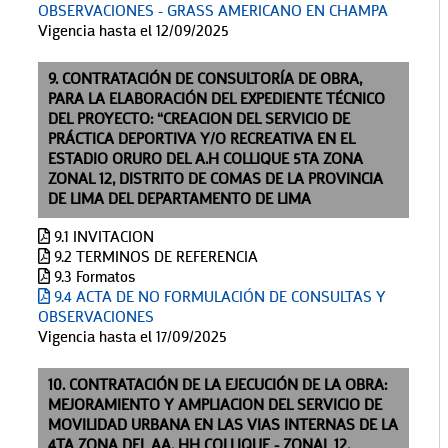
OBSERVACIONES - GRASS AMERICANO EN CHAMPA
Vigencia hasta el 12/09/2025
9. CONTRATACIÓN DE CONSULTORÍA DE OBRA,
PARA LA ELABORACIÓN DEL EXPEDIENTE TÉCNICO
DEL PROYECTO: “CREACION DEL SERVICIO DE
PRÁCTICA DEPORTIVA Y/O RECREATIVA EN EL
ESTADIO ORURO DEL A.H COLLIQUE 5TA ZONA
ZONAL 12, DISTRITO DE COMAS DE LA PROVINCIA
DE LIMA DEL DEPARTAMENTO DE LIMA
9.1 INVITACION
9.2 TERMINOS DE REFERENCIA
9.3 Formatos
9.4 ACTA DE NO FORMULACIÓN DE CONSULTAS Y
OBSERVACIONES
Vigencia hasta el 17/09/2025
10. CONTRATACIÓN DE LA EJECUCIÓN DE LA OBRA:
MEJORAMIENTO Y AMPLIACION DEL SERVICIO DE
MOVILIDAD URBANA EN LAS VIAS INTERNAS DE LA
4TA ZONA DEL AA. HH COLLIQUE - ZONAL 12,