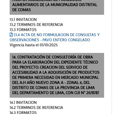
ALIMENTARIOS DE LA MUNICIPALIDAD DISTRITAL
DE COMAS
13.1 INVITACION
13.2 TERMINOS DE REFERENCIA
13.3 FORMATOS
13.4 ACTA DE NO FORMULACION DE CONSULTAS Y
OBSERVACIONES - PAVO ENTERO CONGELADO
Vigencia hasta el 01/10/2025
14. CONTRATACIÓN DE CONSULTORÍA DE OBRA
PARA LA ELABORACIÓN DEL EXPEDIENTE TÉCNICO
DEL PROYECTO: CREACION DEL SERVICIO DE
ACCESIBILIDAD A LA ADQUISICIÓN DE PRODUCTOS
DE PRIMERA NECESIDAD EN MERCADO MUNICIPAL
DEL A.H AÑO NUEVO ZONA A - ZONAL 4, DEL
DISTRITO DE COMAS DE LA PROVINCIA DE LIMA
DEL DEPARTAMENTO DE LIMA, CON CUI N° 2678787
14.1 INVITACION
14.2 TERMINOS DE REFERENCIA
14.3 FORMATOS